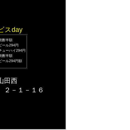
ビスday
焼酎半額
ビール294円
チューハイ294円
焼酎半額
ビール294円額
山田西
－１６