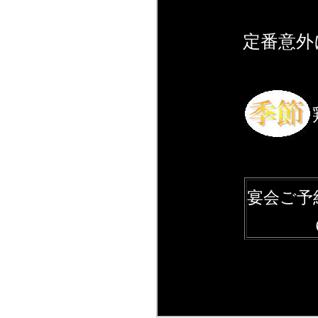
定番意外
宴会ご予
６名