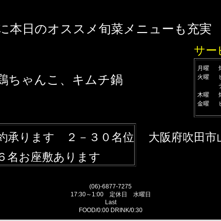
に本日のオススメ旬菜メニューも充実
サー
月曜
鶏ちゃんこ、キムチ鍋
火曜
木曜
金曜
約承ります ２－３０名位
大阪府吹田市
２－１
お座敷あります
(06)-6877-7275
17:30～1:00 定休日 水曜日
Last
FOOD/0:00 DRINK/0:30