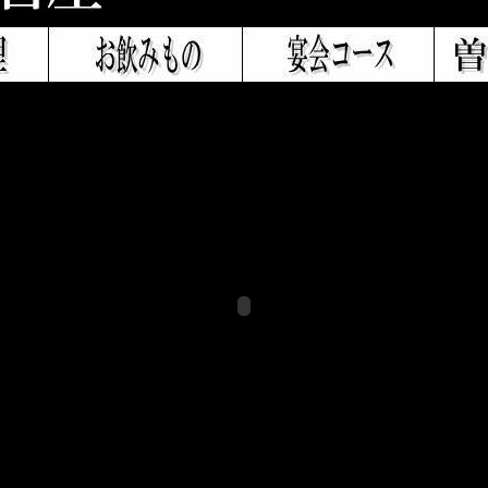
お飲みもの
宴会コース
曽根店